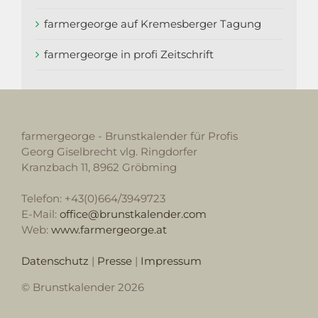
farmergeorge auf Kremesberger Tagung
farmergeorge in profi Zeitschrift
farmergeorge - Brunstkalender für Profis
Georg Giselbrecht vlg. Ringdorfer
Kranzbach 11, 8962 Gröbming
Telefon: +43(0)664/3949723
E-Mail:
office@brunstkalender.com
Web:
www.farmergeorge.at
Datenschutz
|
Presse
|
Impressum
© Brunstkalender 2026