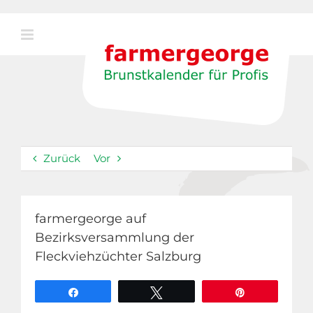
Zum
Inhalt
springen
Zurück
Vor
farmergeorge auf
Bezirksversammlung der
Fleckviehzüchter Salzburg
Teilen
Twittern
Pin