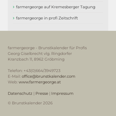
farmergeorge auf Kremesberger Tagung
farmergeorge in profi Zeitschrift
farmergeorge - Brunstkalender für Profis
Georg Giselbrecht vlg. Ringdorfer
Kranzbach 11, 8962 Gröbming
Telefon: +43(0)664/3949723
E-Mail:
office@brunstkalender.com
Web:
www.farmergeorge.at
Datenschutz
|
Presse
|
Impressum
© Brunstkalender 2026