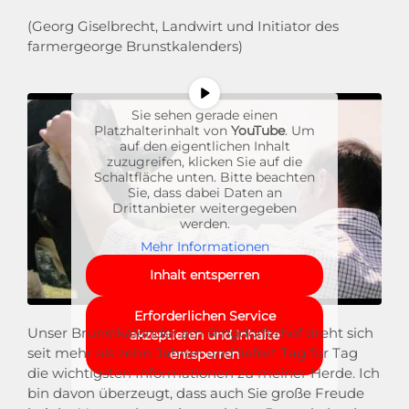
(Georg Giselbrecht, Landwirt und Initiator des
farmergeorge Brunstkalenders)
Sie sehen gerade einen
Platzhalterinhalt von
YouTube
. Um
auf den eigentlichen Inhalt
zuzugreifen, klicken Sie auf die
Schaltfläche unten. Bitte beachten
Sie, dass dabei Daten an
Drittanbieter weitergegeben
werden.
Mehr Informationen
Inhalt entsperren
Erforderlichen Service
Unser Brunstkalender am Ringdorferhof dreht sich
akzeptieren und Inhalte
seit mehr als zehn Jahren und liefert Tag für Tag
entsperren
die wichtigsten Informationen zu meiner Herde. Ich
bin davon überzeugt, dass auch Sie große Freude