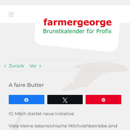
Zum
Inhalt
springen
Zurück
Vor
A faire Butter
Teilen
Twittern
Pin
IG Milch startet neue Initiative
Viele kleine österreichische Milchviehbetriebe sind