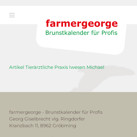
Zum
Inhalt
springen
Artikel Tierärztliche Praxis Iwesen Michael
farmergeorge - Brunstkalender für Profis
Georg Giselbrecht vlg. Ringdorfer
Kranzbach 11, 8962 Gröbming