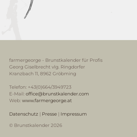
farmergeorge - Brunstkalender für Profis
Georg Giselbrecht vlg. Ringdorfer
Kranzbach 11, 8962 Gröbming
Telefon: +43(0)664/3949723
E-Mail:
office@brunstkalender.com
Web:
www.farmergeorge.at
Datenschutz
|
Presse
|
Impressum
© Brunstkalender 2026