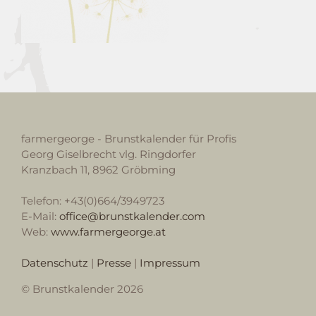
farmergeorge - Brunstkalender für Profis
Georg Giselbrecht vlg. Ringdorfer
Kranzbach 11, 8962 Gröbming
Telefon: +43(0)664/3949723
E-Mail:
office@brunstkalender.com
Web:
www.farmergeorge.at
Datenschutz
|
Presse
|
Impressum
© Brunstkalender 2026